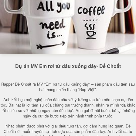
Dự án MV Em rơi từ đâu xuống đây- Dế Choắt
Rapper Dế Choắt ra MV “Em rơi từ đâu xuống đây” – sản phẩm đầu tiên sau
hai tháng chiến thắng “Rap Việt”.
Anh kết hợp một nghệ nhân đàn bầu với ý tưởng rap trên nền nhạc cụ dân
tộc. Bài hát là lời tâm sự của chàng trai trưởng thành, nhận ra mình “đã khác
rất nhiều so với những ngày còn đến lớp”. Anh gạt đi nỗi buồn, bỏ lại “những
ngày đã cũ” để bước tiếp trên hành trình phía trước.
Nhạc phẩm được phối với giai điệu tươi tắn, gợi cảm hứng lạc quan. Dế
Choắt nói muốn truyền sự tích cực qua sản phẩm đầu tay. Anh viết ca từ