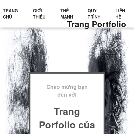
TRANG
GIỚI
THẾ
QUY
LIÊN
CHỦ
THIỆU
MẠNH
TRÌNH
HỆ
Trang Portfolio
Chào mừng bạn
đến với
Trang
Porfolio của