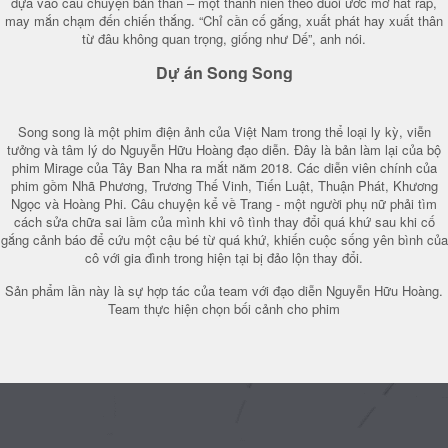
dựa vào câu chuyện bản thân – một thanh niên theo đuổi ước mơ hát rap,
may mắn chạm đến chiến thắng. “Chỉ cần cố gắng, xuất phát hay xuất thân
từ đâu không quan trọng, giống như Dế”, anh nói.
Dự án Song Song
Song song là một phim điện ảnh của Việt Nam trong thể loại ly kỳ, viễn
tưởng và tâm lý do Nguyễn Hữu Hoàng đạo diễn. Đây là bản làm lại của bộ
phim Mirage của Tây Ban Nha ra mắt năm 2018. Các diễn viên chính của
phim gồm Nhã Phương, Trương Thế Vinh, Tiến Luật, Thuận Phát, Khương
Ngọc và Hoàng Phi. Câu chuyện kể về Trang - một người phụ nữ phải tìm
cách sửa chữa sai lầm của mình khi vô tình thay đổi quá khứ sau khi cố
gắng cảnh báo để cứu một cậu bé từ quá khứ, khiến cuộc sống yên bình của
cô với gia đình trong hiện tại bị đảo lộn thay đổi.
Sản phẩm lần này là sự hợp tác của team với đạo diễn Nguyễn Hữu Hoàng.
Team thực hiện chọn bối cảnh cho phim